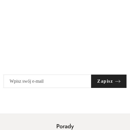
Zapisz się do newslettera
i odbierz 30 zł rabatu na zakupy!
Zapisz
Porady