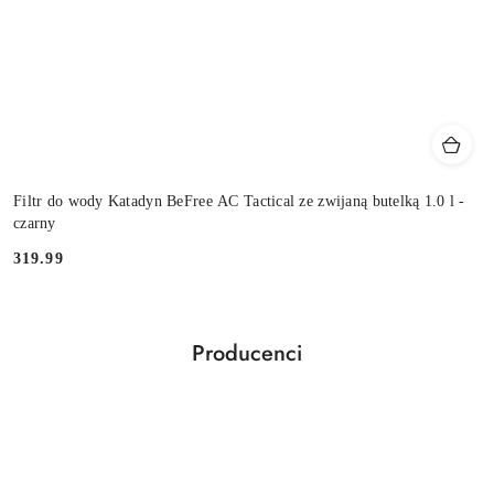
Filtr do wody Katadyn BeFree AC Tactical ze zwijaną butelką 1.0 l -
czarny
319.99
Cena:
Producenci
Pomiń karuzelę producentów