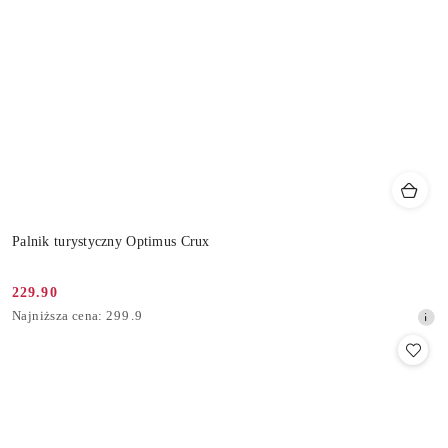
Palnik turystyczny Optimus Crux
229.90
Cena
Najniższa
Najniższa cena:
299.9
promocyjna:
cena
z
30
dni
przed
obniżką