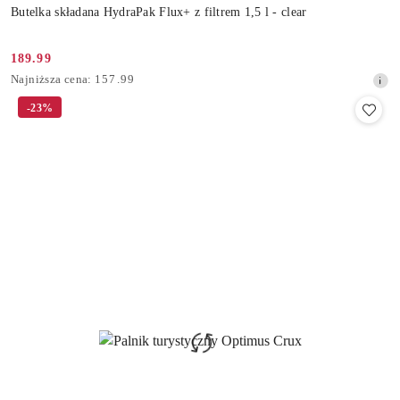
Butelka składana HydraPak Flux+ z filtrem 1,5 l - clear
189.99
Cena
Najniższa
Najniższa cena:
157.99
promocyjna:
cena
-23%
z
30
dni
przed
obniżką