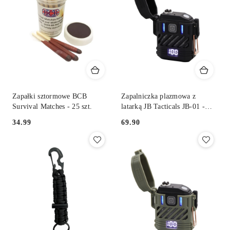
Zapałki sztormowe BCB
Zapalniczka plazmowa z
Survival Matches - 25 szt.
latarką JB Tacticals JB-01 -
czarny
34.99
69.90
Cena:
Cena: