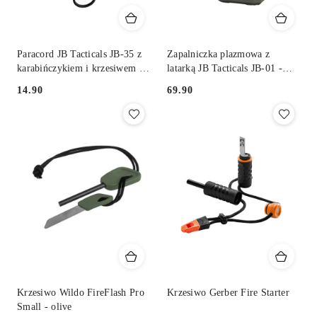
Paracord JB Tacticals JB-35 z
Zapalniczka plazmowa z
karabińczykiem i krzesiwem -
latarką JB Tacticals JB-01 -
czarny
zielony
14.90
69.90
Cena:
Cena:
Krzesiwo Wildo FireFlash Pro
Krzesiwo Gerber Fire Starter
Small - olive