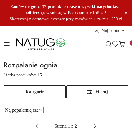
Przejdź do treści głównej
Przejdź do wyszukiwarki
Przejdź do moje konto
Przejdź do menu głównego
Przejdź do stopki
Zamów do godz. 17 produkt z czasem wysyłki natychmiast i
odbierz go w sobotę w Paczkomacie InPost!
Skorzystaj z darmowej dostawy przy zamówieniu za min. 250 zł
Moje konto
Rozpalanie ognia
Liczba produktów:
15
Kategorie
Filtruj
Zastosowano
Sortuj
według
sortowanie:
Najpopularniejsze.