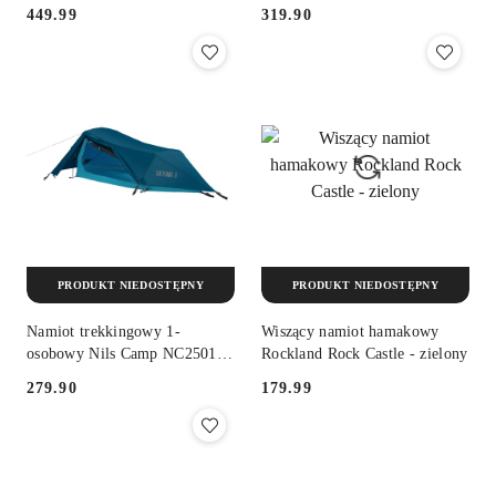
SkyAir 2 - zielony
449.99
319.90
Cena:
Cena:
PRODUKT NIEDOSTĘPNY
PRODUKT NIEDOSTĘPNY
Namiot trekkingowy 1-
Wiszący namiot hamakowy
osobowy Nils Camp NC2501
Rockland Rock Castle - zielony
Ultralight SkyAir - niebieski
279.90
179.99
Cena:
Cena: