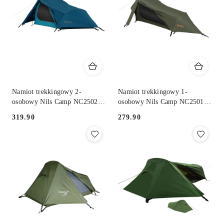
obniżką
obniżką
Namiot trekkingowy 2-
Namiot trekkingowy 1-
osobowy Nils Camp NC2502
osobowy Nils Camp NC2501
SkyAir 2 - niebieski
Ultralight SkyAir - olive
319.90
279.90
Cena:
Cena: