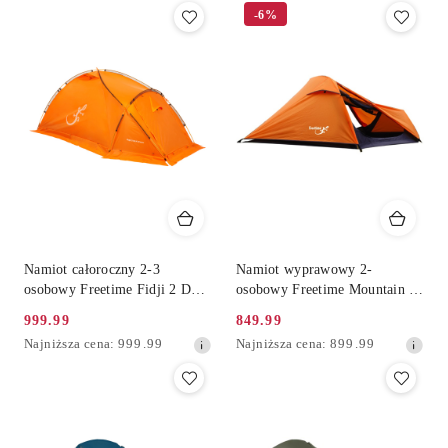
-6%
Namiot całoroczny 2-3
Namiot wyprawowy 2-
osobowy Freetime Fidji 2 DLX
osobowy Freetime Mountain 2
Snow
DLX
999.99
849.99
Cena
Cena
Najniższa
Najniższa
Najniższa cena:
999.99
Najniższa cena:
899.99
promocyjna:
promocyjna:
cena
cena
z
z
30
30
dni
dni
przed
przed