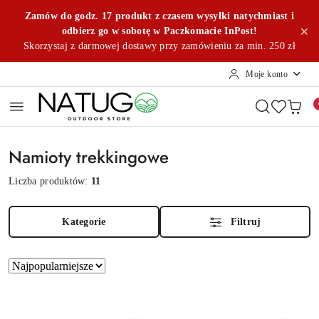
Przejdź do treści głównej
Przejdź do wyszukiwarki
Przejdź do moje konto
Przejdź do menu głównego
Przejdź do stopki
Zamów do godz. 17 produkt z czasem wysyłki natychmiast i
odbierz go w sobotę w Paczkomacie InPost!
Skorzystaj z darmowej dostawy przy zamówieniu za min. 250 zł
Moje konto
Namioty trekkingowe
Liczba produktów:
11
Kategorie
Filtruj
Zastosowano
Sortuj
według
sortowanie:
Najpopularniejsze.