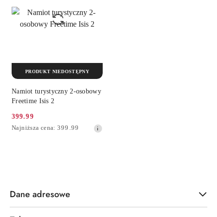
PRODUKT NIEDOSTĘPNY
Namiot turystyczny 2-osobowy
Freetime Isis 2
399.99
Cena
Najniższa
Najniższa cena:
399.99
promocyjna:
cena
z
30
dni
przed
obniżką
Dane adresowe