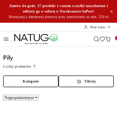
Przejdź do treści głównej
Przejdź do wyszukiwarki
Przejdź do moje konto
Przejdź do menu głównego
Przejdź do stopki
Zamów do godz. 17 produkt z czasem wysyłki natychmiast i
odbierz go w sobotę w Paczkomacie InPost!
Skorzystaj z darmowej dostawy przy zamówieniu za min. 250 zł
Moje konto
Piły
Liczba produktów:
7
Kategorie
Filtruj
Zastosowano
Sortuj
według
sortowanie:
Najpopularniejsze.