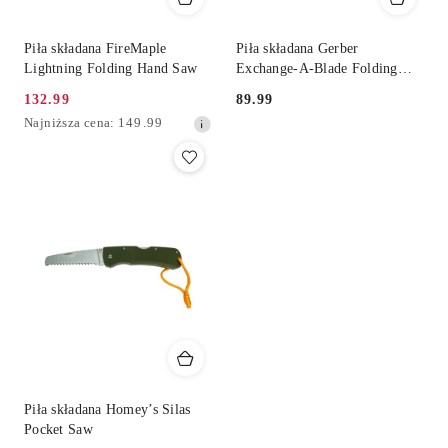
Piła składana FireMaple
Piła składana Gerber
Lightning Folding Hand Saw
Exchange-A-Blade Folding
Saw
132.99
89.99
Cena
Cena:
Najniższa
Najniższa cena:
149.99
promocyjna:
cena
z
30
dni
przed
obniżką
Piła składana Homey’s Silas
Pocket Saw