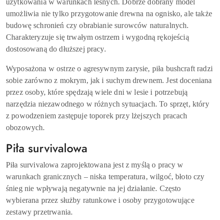
użytkowania w warunkach leśnych. Dobrze dobrany model
umożliwia nie tylko przygotowanie drewna na ognisko, ale także
budowę schronień czy obrabianie surowców naturalnych.
Charakteryzuje się trwałym ostrzem i wygodną rękojeścią
dostosowaną do dłuższej pracy.
Wyposażona w ostrze o agresywnym zarysie, piła bushcraft radzi
sobie zarówno z mokrym, jak i suchym drewnem. Jest doceniana
przez osoby, które spędzają wiele dni w lesie i potrzebują
narzędzia niezawodnego w różnych sytuacjach. To sprzęt, który
z powodzeniem zastępuje toporek przy lżejszych pracach
obozowych.
Piła survivalowa
Piła survivalowa zaprojektowana jest z myślą o pracy w
warunkach granicznych – niska temperatura, wilgoć, błoto czy
śnieg nie wpływają negatywnie na jej działanie. Często
wybierana przez służby ratunkowe i osoby przygotowujące
zestawy przetrwania.