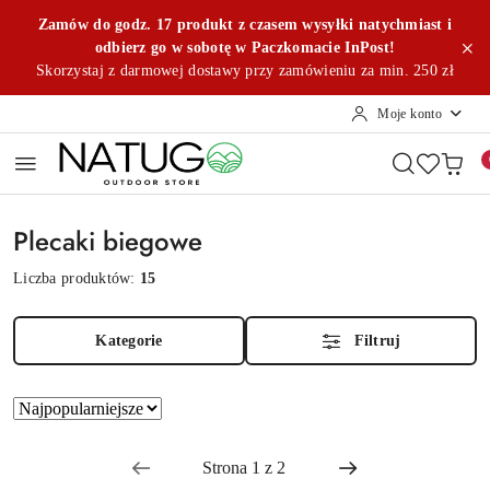
Przejdź do treści głównej
Przejdź do wyszukiwarki
Przejdź do moje konto
Przejdź do menu głównego
Przejdź do stopki
Zamów do godz. 17 produkt z czasem wysyłki natychmiast i
odbierz go w sobotę w Paczkomacie InPost!
Skorzystaj z darmowej dostawy przy zamówieniu za min. 250 zł
Moje konto
Plecaki biegowe
Liczba produktów:
15
Kategorie
Filtruj
Zastosowano
Sortuj
według
sortowanie:
Najpopularniejsze.