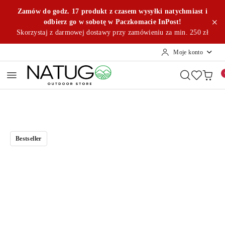
Przejdź do treści głównej
Przejdź do wyszukiwarki
Przejdź do moje konto
Przejdź do menu głównego
Przejdź do opisu produktu
Przejdź do stopki
Zamów do godz. 17 produkt z czasem wysyłki natychmiast i
odbierz go w sobotę w Paczkomacie InPost!
Skorzystaj z darmowej dostawy przy zamówieniu za min. 250 zł
Moje konto
Bestseller