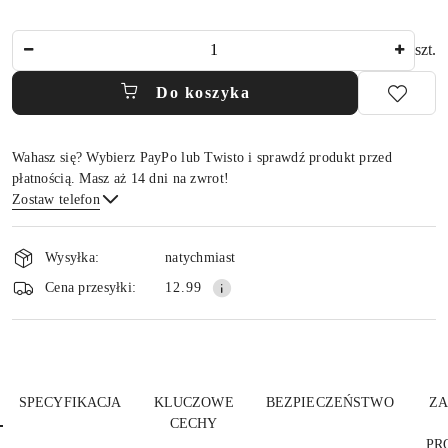
Ilość
szt.
Do koszyka
Wahasz się? Wybierz PayPo lub Twisto i sprawdź produkt przed
płatnością. Masz aż 14 dni na zwrot!
Zostaw telefon
Dostępność
i
Wysyłka:
natychmiast
dostawa
Wyślij
Cena przesyłki:
12.99
SPECYFIKACJA
KLUCZOWE
BEZPIECZEŃSTWO
ZA
CECHY
PR