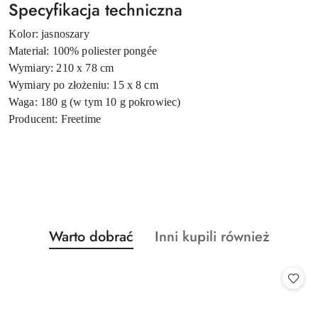
Specyfikacja techniczna
Kolor: jasnoszary
Materiał: 100% poliester pongée
Wymiary: 210 x 78 cm
Wymiary po złożeniu: 15 x 8 cm
Waga: 180 g (w tym 10 g pokrowiec)
Producent: Freetime
Produkty
Produkty
Warto dobrać
Inni kupili również
Pomiń karuzelę produktów
o
o
statusie:
statusie: