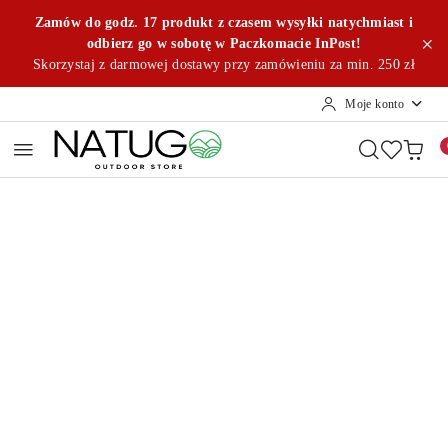
Przejdź do treści głównej
Przejdź do wyszukiwarki
Przejdź do moje konto
Przejdź do menu głównego
Przejdź do opisu produktu
Przejdź do stopki
Zamów do godz. 17 produkt z czasem wysyłki natychmiast i
odbierz go w sobotę w Paczkomacie InPost!
Skorzystaj z darmowej dostawy przy zamówieniu za min. 250 zł
Moje konto