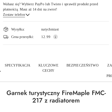
Wahasz się? Wybierz PayPo lub Twisto i sprawdź produkt przed
płatnością. Masz aż 14 dni na zwrot!
Zostaw telefon
Dostępność
i
Wysyłka:
natychmiast
dostawa
Wyślij
Cena przesyłki:
12.99
SPECYFIKACJA
KLUCZOWE
BEZPIECZEŃSTWO
ZA
CECHY
PR
Garnek turystyczny FireMaple FMC-
217 z radiatorem