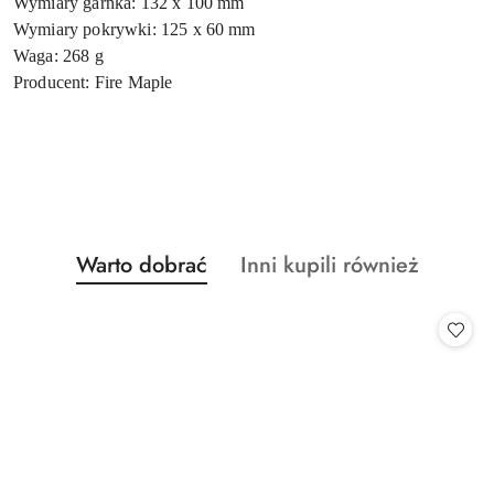
Wymiary garnka: 132 x 100 mm
Wymiary pokrywki: 125 x 60 mm
Waga: 268 g
Producent: Fire Maple
Produkty
Produkty
Warto dobrać
Inni kupili również
Pomiń karuzelę produktów
o
o
statusie:
statusie: