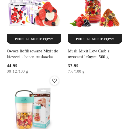
PRODUKT NIEDOSTĘPNY
PRODUKT NIEDOSTĘPNY
Owoce liofilizowane Mixit do
Musli Mixit Low Carb z
kieszeni - banan truskawka
owocami leśnymi 500 g
jagoda 5 op. 115 g
44.99
37.99
Cena:
Cena:
39.12
/
100 g
7.6
/
100 g