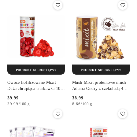
PRODUKT NIEDOSTĘPNY
PRODUKT NIEDOSTĘPNY
Owoce liofilizowane Mixit
Musli Mixit proteinowe musli
Duża chrupiąca truskawka 100
Adama Ondry z czekoladą 450
g
g
39.99
38.99
Cena:
Cena:
39.99
/
100 g
8.66
/
100 g