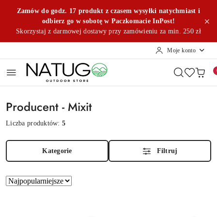
Przejdź do treści głównej
Przejdź do wyszukiwarki
Przejdź do moje konto
Przejdź do menu głównego
Przejdź do stopki
Zamów do godz. 17 produkt z czasem wysyłki natychmiast i
odbierz go w sobotę w Paczkomacie InPost!
Skorzystaj z darmowej dostawy przy zamówieniu za min. 250 zł
Moje konto
Producent - Mixit
Liczba produktów:
5
Kategorie
Filtruj
Zastosowano
Sortuj
według
sortowanie:
Najpopularniejsze.