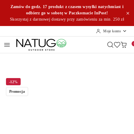
Przejdź do treści głównej
Przejdź do wyszukiwarki
Przejdź do moje konto
Przejdź do menu głównego
Przejdź do opisu produktu
Przejdź do stopki
Zamów do godz. 17 produkt z czasem wysyłki natychmiast i
odbierz go w sobotę w Paczkomacie InPost!
Skorzystaj z darmowej dostawy przy zamówieniu za min. 250 zł
Moje konto
-12%
Promocja