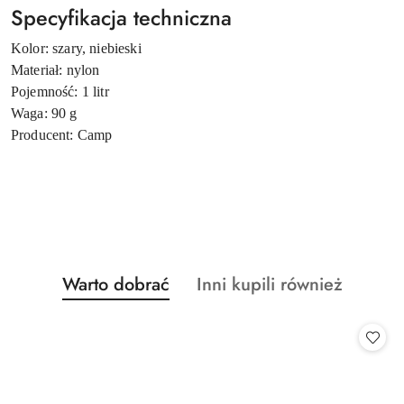
Specyfikacja techniczna
Kolor: szary, niebieski
Materiał: nylon
Pojemność: 1 litr
Waga: 90 g
Producent: Camp
Produkty
Produkty
Warto dobrać
Inni kupili również
Pomiń karuzelę produktów
o
o
statusie:
statusie: