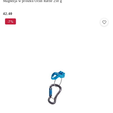
Magnezja w proszku Ocun Rattle 250 g
42.40
Cena:
-7%