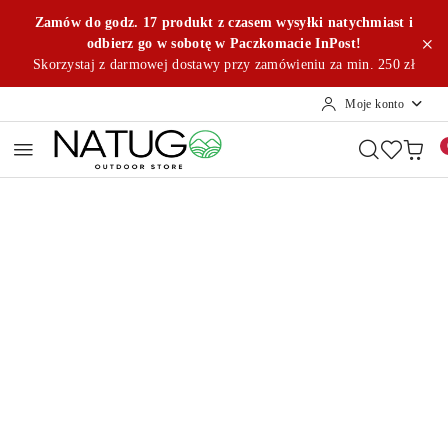
Przejdź do treści głównej
Przejdź do wyszukiwarki
Przejdź do moje konto
Przejdź do menu głównego
Przejdź do opisu produktu
Przejdź do stopki
Zamów do godz. 17 produkt z czasem wysyłki natychmiast i
odbierz go w sobotę w Paczkomacie InPost!
Skorzystaj z darmowej dostawy przy zamówieniu za min. 250 zł
Moje konto