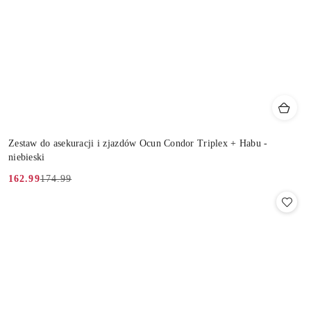
Zestaw do asekuracji i zjazdów Ocun Condor Triplex + Habu -
niebieski
174.99
162.99
Cena
Cena
promocyjna:
przed
promocją: