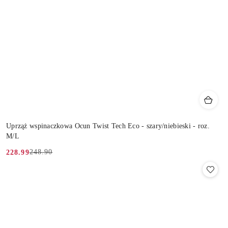
Uprząż wspinaczkowa Ocun Twist Tech Eco - szary/niebieski - roz.
M/L
248.90
228.99
Cena
Cena
promocyjna:
przed
promocją: