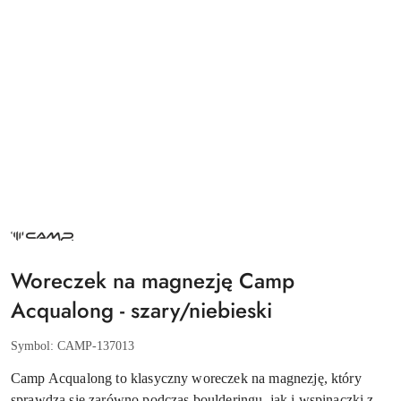
NAZWA
PRODUCENTA:
CAMP
Woreczek na magnezję Camp
Acqualong - szary/niebieski
Symbol:
CAMP-137013
Camp Acqualong to klasyczny woreczek na magnezję, który
sprawdza się zarówno podczas boulderingu, jak i wspinaczki z