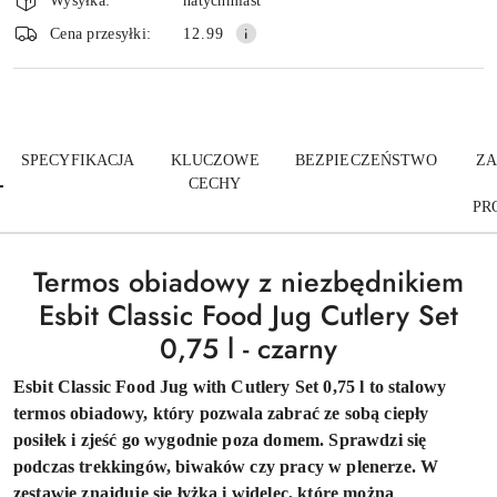
i
Wysyłka:
natychmiast
dostawa
Wyślij
Cena przesyłki:
12.99
SPECYFIKACJA
KLUCZOWE
BEZPIECZEŃSTWO
ZA
CECHY
PR
Termos obiadowy z niezbędnikiem
Esbit Classic Food Jug Cutlery Set
0,75 l - czarny
Esbit Classic Food Jug with Cutlery Set 0,75 l to stalowy
termos obiadowy, który pozwala zabrać ze sobą ciepły
posiłek i zjeść go wygodnie poza domem. Sprawdzi się
podczas trekkingów, biwaków czy pracy w plenerze. W
zestawie znajduje się łyżka i widelec, które można