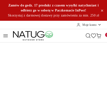
Przejdź do treści głównej
Przejdź do wyszukiwarki
Przejdź do moje konto
Przejdź do menu głównego
Przejdź do opisu produktu
Przejdź do stopki
Zamów do godz. 17 produkt z czasem wysyłki natychmiast i
odbierz go w sobotę w Paczkomacie InPost!
Skorzystaj z darmowej dostawy przy zamówieniu za min. 250 zł
Moje konto