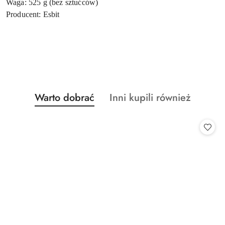
Waga: 525 g (bez sztućców)
Producent: Esbit
Produkty
Produkty
Warto dobrać
Inni kupili również
Pomiń karuzelę produktów
o
o
statusie:
statusie: