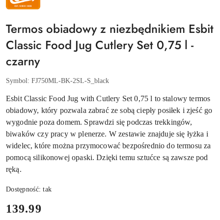
ESBIT
Termos obiadowy z niezbędnikiem Esbit
Classic Food Jug Cutlery Set 0,75 l -
czarny
Symbol:
FJ750ML-BK-2SL-S_black
Esbit Classic Food Jug with Cutlery Set 0,75 l to stalowy termos
obiadowy, który pozwala zabrać ze sobą ciepły posiłek i zjeść go
wygodnie poza domem. Sprawdzi się podczas trekkingów,
biwaków czy pracy w plenerze. W zestawie znajduje się łyżka i
widelec, które można przymocować bezpośrednio do termosu za
pomocą silikonowej opaski. Dzięki temu sztućce są zawsze pod
ręką.
Dostępność:
tak
cena:
139.99