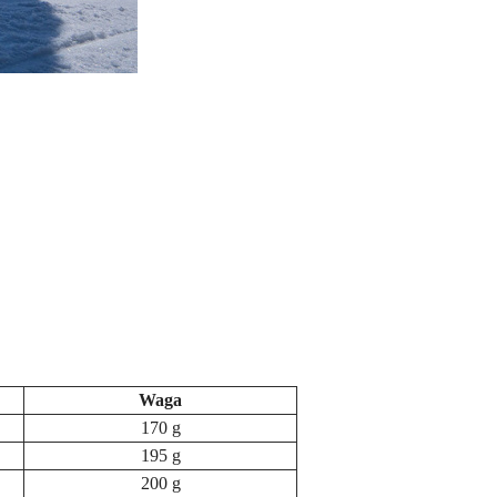
Waga
170 g
195 g
200 g