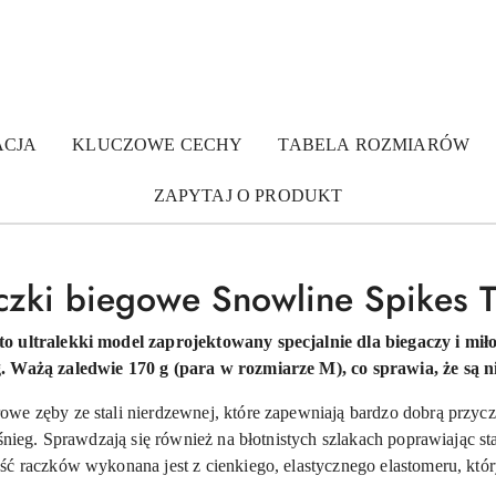
ACJA
KLUCZOWE CECHY
TABELA ROZMIARÓW
ZAPYTAJ O PRODUKT
czki biegowe Snowline Spikes Tr
to ultralekki model zaprojektowany specjalnie dla biegaczy i mi
g. Ważą zaledwie 170 g (para w rozmiarze M), co sprawia, że są
we zęby ze stali nierdzewnej, które zapewniają bardzo dobrą przycz
 śnieg. Sprawdzają się również na błotnistych szlakach poprawiając st
ść raczków wykonana jest z cienkiego, elastycznego elastomeru, kt