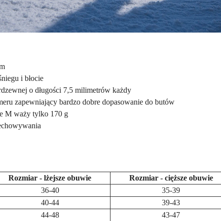
um
niegu i błocie
rdzewnej o długości 7,5 milimetrów każdy
omeru zapewniający bardzo dobre dopasowanie do butów
ze M waży tylko 170 g
zechowywania
Rozmiar - lżejsze obuwie
Rozmiar - cięższe obuwie
36-40
35-39
40-44
39-43
44-48
43-47