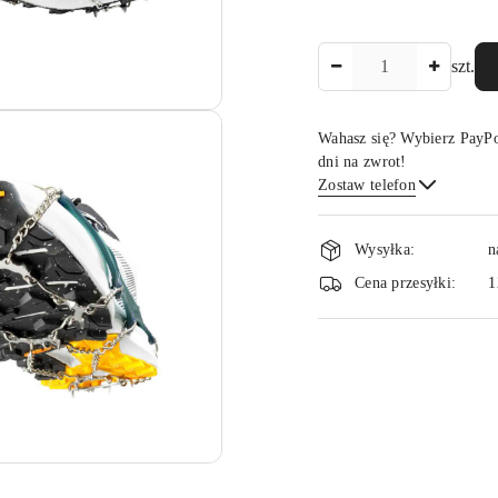
Ilość
szt.
Wahasz się? Wybierz PayPo
dni na zwrot!
Zostaw telefon
Dostępność
Wysyłka:
n
i
Cena przesyłki:
1
dostawa