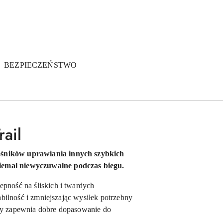
BEZPIECZEŃSTWO
ail
łośników uprawiania innych szybkich
 niemal niewyczuwalne podczas biegu.
epność na śliskich i twardych
abilność i zmniejszając wysiłek potrzebny
óry zapewnia dobre dopasowanie do