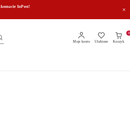
zkomacie InPost!
0
Moje konto
Ulubione
Koszyk