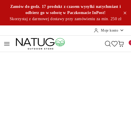
Przejdź do treści głównej
Przejdź do wyszukiwarki
Przejdź do moje konto
Przejdź do menu głównego
Przejdź do opisu produktu
Przejdź do stopki
Zamów do godz. 17 produkt z czasem wysyłki natychmiast i
odbierz go w sobotę w Paczkomacie InPost!
Skorzystaj z darmowej dostawy przy zamówieniu za min. 250 zł
Moje konto