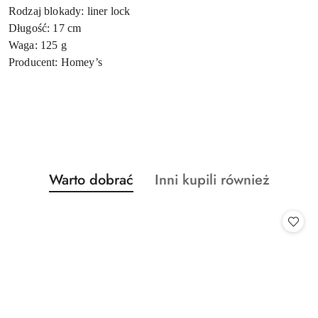
Rodzaj blokady: liner lock
Długość: 17 cm
Waga: 125 g
Producent: Homey’s
Produkty
Produkty
Warto dobrać
Inni kupili również
Pomiń karuzelę produktów
o
o
statusie:
statusie: