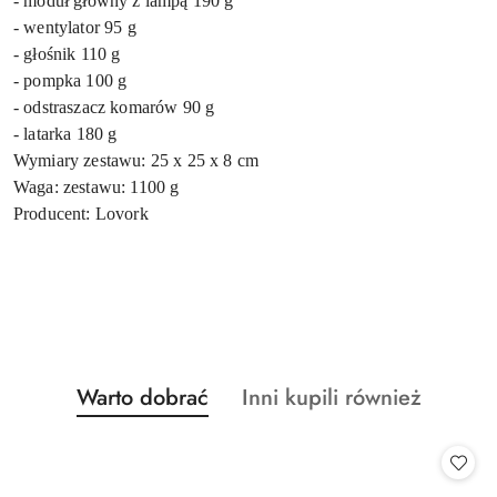
- moduł główny z lampą 190 g
- wentylator 95 g
- głośnik 110 g
- pompka 100 g
- odstraszacz komarów 90 g
- latarka 180 g
Wymiary zestawu: 25 x 25 x 8 cm
Waga: zestawu: 1100 g
Producent: Lovork
Produkty
Produkty
Warto dobrać
Inni kupili również
Pomiń karuzelę produktów
o
o
statusie:
statusie: