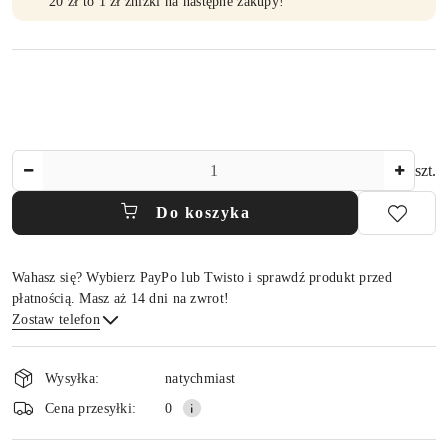
20 zł to 1 zł zniżki na następne zakupy!
Ilość
szt.
Do koszyka
Wahasz się? Wybierz PayPo lub Twisto i sprawdź produkt przed
płatnością. Masz aż 14 dni na zwrot!
Zostaw telefon
Dostępność
i
Wysyłka:
natychmiast
dostawa
Wyślij
Cena przesyłki:
0