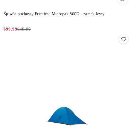
Śpiwór puchowy Freetime Micropak 800D - zamek lewy
949.90
699.99
Cena
Cena
promocyjna:
przed
promocją: