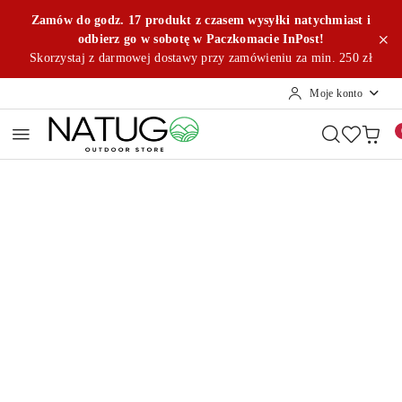
Przejdź do treści głównej
Przejdź do wyszukiwarki
Przejdź do moje konto
Przejdź do menu głównego
Przejdź do opisu produktu
Przejdź do stopki
Zamów do godz. 17 produkt z czasem wysyłki natychmiast i
odbierz go w sobotę w Paczkomacie InPost!
Skorzystaj z darmowej dostawy przy zamówieniu za min. 250 zł
Moje konto