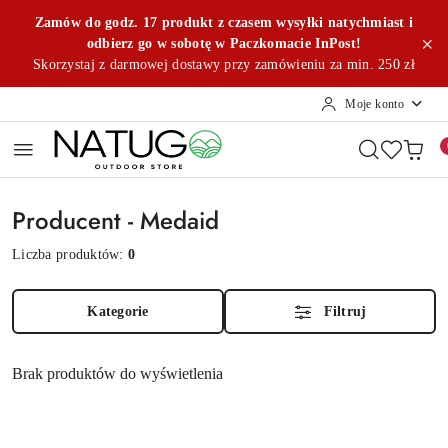
Przejdź do treści głównej
Przejdź do wyszukiwarki
Przejdź do moje konto
Przejdź do menu głównego
Przejdź do stopki
Zamów do godz. 17 produkt z czasem wysyłki natychmiast i
odbierz go w sobotę w Paczkomacie InPost!
Skorzystaj z darmowej dostawy przy zamówieniu za min. 250 zł
Moje konto
Producent - Medaid
Liczba produktów:
0
Kategorie
Filtruj
Brak produktów do wyświetlenia