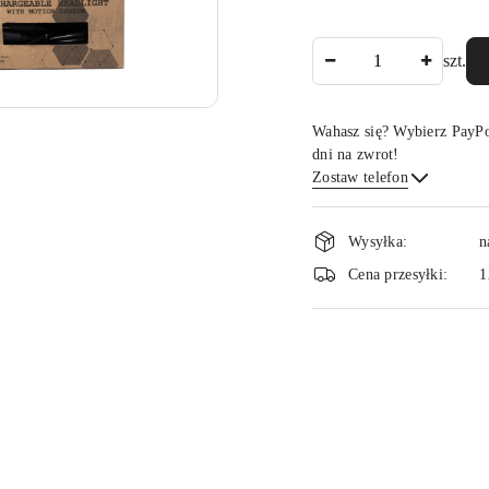
Ilość
szt.
Wahasz się? Wybierz PayPo
dni na zwrot!
Zostaw telefon
Dostępność
Wysyłka:
n
i
Cena przesyłki:
1
dostawa