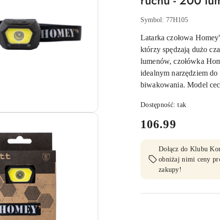
ruchu - 200 l
Symbol:
77H105
Latarka czołowa Homey'
którzy spędzają dużo cz
lumenów, czołówka Homey
idealnym narzędziem do b
biwakowania. Model cec
Dostępność:
tak
cena:
106.99
Dołącz do Klubu Korz
obniżaj nimi ceny pr
zakupy!