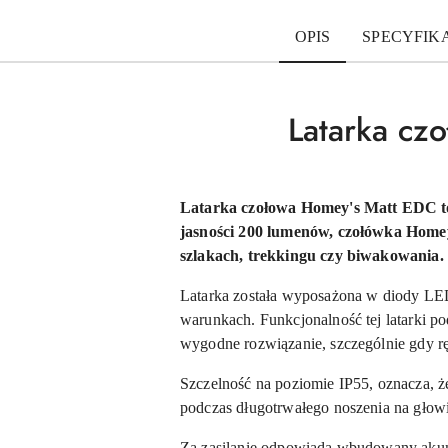
OPIS
SPECYFIK
Latarka cz
Latarka czołowa Homey's Matt EDC to 
jasności 200 lumenów, czołówka Homey
szlakach, trekkingu czy biwakowania.
Latarka została wyposażona w diody L
warunkach. Funkcjonalność tej latarki 
wygodne rozwiązanie, szczególnie gdy rę
Szczelność na poziomie IP55, oznacza, że
podczas długotrwałego noszenia na głowi
Za zasilanie odpowiada wbudowany akumu