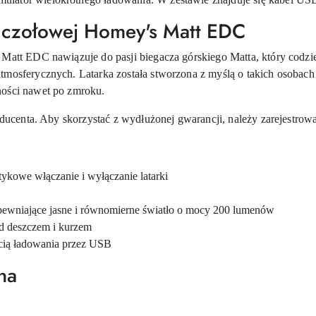
ki czołowej Homey's Matt EDC
 Matt EDC nawiązuje do pasji biegacza górskiego Matta, który codz
tmosferycznych. Latarka została stworzona z myślą o takich osobach 
ności nawet po zmroku.
roducenta. Aby skorzystać z wydłużonej gwarancji, należy zarejestrow
ykowe włączanie i wyłączanie latarki
iające jasne i równomierne światło o mocy 200 lumenów
d deszczem i kurzem
ią ładowania przez USB
na