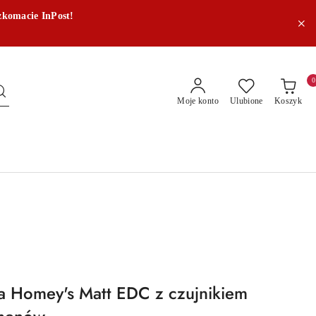
zkomacie InPost!
0
Moje konto
Ulubione
Koszyk
a Homey's Matt EDC z czujnikiem