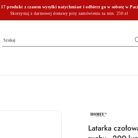
17 produkt z czasem wysyłki natychmiast i odbierz go w sobotę w Pac
Skorzystaj z darmowej dostawy przy zamówieniu za min. 250 zł
NAZWA
PRODUCENTA:
HOMEY'S
Latarka czołow