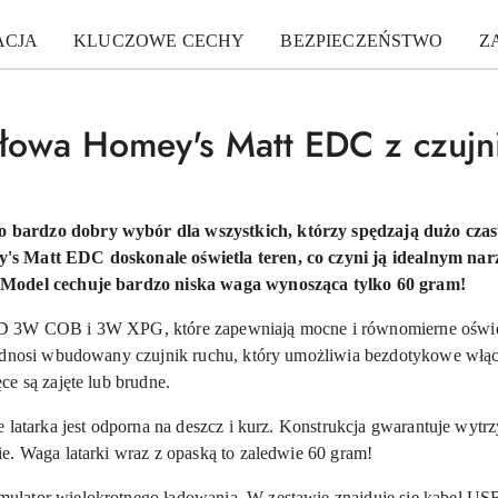
ACJA
KLUCZOWE CECHY
BEZPIECZEŃSTWO
Z
ołowa Homey's Matt EDC z czujn
bardzo dobry wybór dla wszystkich, którzy spędzają dużo czas
's Matt EDC doskonale oświetla teren, co czyni ją idealnym nar
 Model cechuje bardzo niska waga wynosząca tylko 60 gram!
ED 3W COB i 3W XPG, które zapewniają mocne i równomierne oświe
podnosi wbudowany czujnik ruchu, który umożliwia bezdotykowe włącz
ce są zajęte lub brudne.
 latarka jest odporna na deszcz i kurz. Konstrukcja gwarantuje wytrz
e. Waga latarki wraz z opaską to zaledwie 60 gram!
lator wielokrotnego ładowania. W zestawie znajduje się kabel US