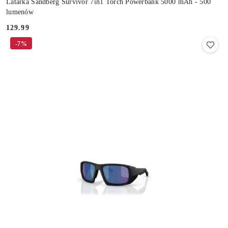
Latarka Sandberg Survivor 7in1 Torch Powerbank 5000 mAh - 500
lumenów
129.99
Cena:
-7%