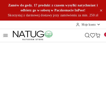
Przejdź do treści głównej
Przejdź do wyszukiwarki
Przejdź do moje konto
Przejdź do menu głównego
Przejdź do opisu produktu
Przejdź do stopki
Zamów do godz. 17 produkt z czasem wysyłki natychmiast i
odbierz go w sobotę w Paczkomacie InPost!
Skorzystaj z darmowej dostawy przy zamówieniu za min. 250 zł
Moje konto