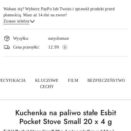
Wahasz się? Wybierz PayPo lub Twisto i sprawdź produkt przed
płatnością. Masz aż 14 dni na zwrot!
Zostaw telefon
Dostępność
i
Wysyłka:
natychmiast
dostawa
Wyślij
Cena przesyłki:
12.99
PECYFIKACJA
KLUCZOWE
FILM
BEZPIECZEŃSTWO
CECHY
Kuchenka na paliwo stałe Esbit
Pocket Stove Small 20 x 4 g