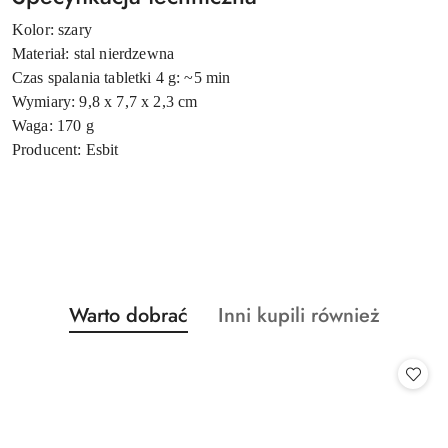
Kolor: szary
Materiał: stal nierdzewna
Czas spalania tabletki 4 g: ~5 min
Wymiary: 9,8 x 7,7 x 2,3 cm
Waga: 170 g
Producent: Esbit
Produkty
Produkty
Warto dobrać
Inni kupili również
Pomiń karuzelę produktów
o
o
statusie:
statusie: