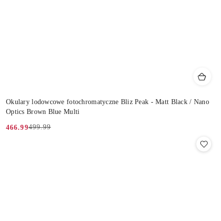
Okulary lodowcowe fotochromatyczne Bliz Peak - Matt Black / Nano
Optics Brown Blue Multi
499.99
466.99
Cena
Cena
promocyjna:
przed
promocją: