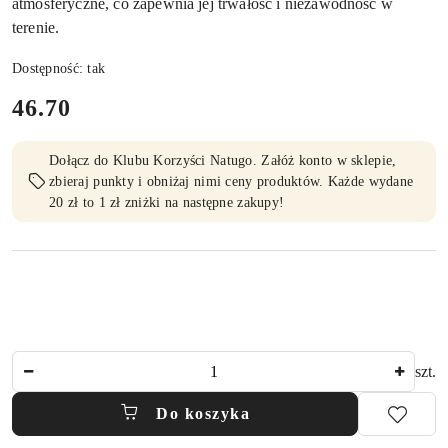
atmosferyczne, co zapewnia jej trwałość i niezawodność w
terenie.
Dostępność:
tak
cena:
46.70
Dołącz do Klubu Korzyści Natugo. Załóż konto w sklepie,
zbieraj punkty i obniżaj nimi ceny produktów. Każde wydane
20 zł to 1 zł zniżki na następne zakupy!
Ilość
szt.
Do koszyka