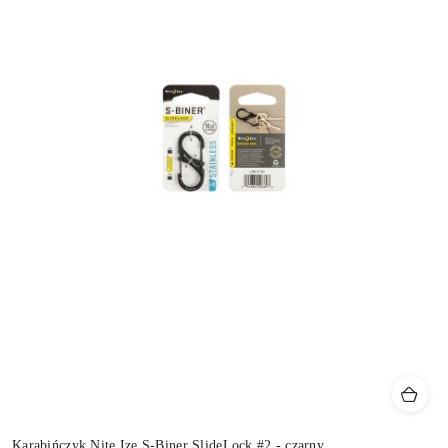
Karabińczyk Nite Ize S-Biner SlideLock #2 - czarny