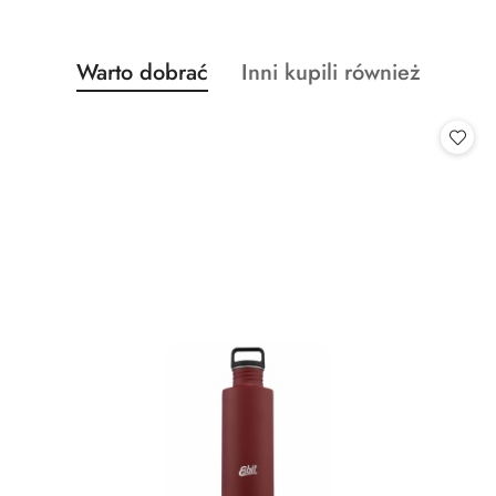
Produkty
Produkty
Warto dobrać
Inni kupili również
Pomiń karuzelę produktów
o
o
statusie:
statusie: