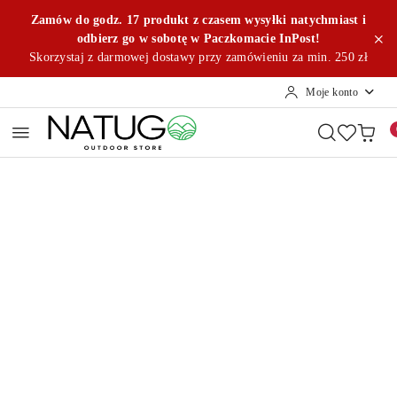
Przejdź do treści głównej
Przejdź do wyszukiwarki
Przejdź do moje konto
Przejdź do menu głównego
Przejdź do opisu produktu
Przejdź do stopki
Zamów do godz. 17 produkt z czasem wysyłki natychmiast i
odbierz go w sobotę w Paczkomacie InPost!
Skorzystaj z darmowej dostawy przy zamówieniu za min. 250 zł
Moje konto