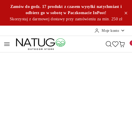
Przejdź do treści głównej
Przejdź do wyszukiwarki
Przejdź do moje konto
Przejdź do menu głównego
Przejdź do opisu produktu
Przejdź do stopki
Zamów do godz. 17 produkt z czasem wysyłki natychmiast i
odbierz go w sobotę w Paczkomacie InPost!
Skorzystaj z darmowej dostawy przy zamówieniu za min. 250 zł
Moje konto