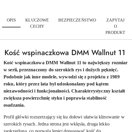
OPIS
KLUCZOWE
BEZPIECZEŃSTWO
ZAPYTAJ
CECHY
O
PRODUKT
Kość wspinaczkowa DMM Wallnut 11
Kość wspinaczkowa DMM Wallnut 11 to największy rozmiar
w serii, przeznaczony do szerokich rys i dużych pęknięć.
Podobnie jak inne modele, wywodzi się z projektu z 1989
roku, który przez lata był udoskonalany pod kątem
niezawodności i funkcjonalności. Charakterystyczny kształt
zwiększa powierzchnię styku i poprawia stabilność
osadzania.
Profil główki rozszerzający się ku dołowi ułatwia klinowanie w
szerokich rysach. Jedna strona jest wklęsła, druga lekko
zaokrąglona, co pozwala lepiej dopasować kość do