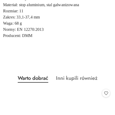
Materiał: stop aluminium, stal galwanizowana
Rozmiar: 11
Zakres: 33,1-37,4 mm
Waga: 68 g
Normy: EN 12270:2013
Producent: DMM
Produkty
Produkty
Warto dobrać
Inni kupili również
Pomiń karuzelę produktów
o
o
statusie:
statusie: