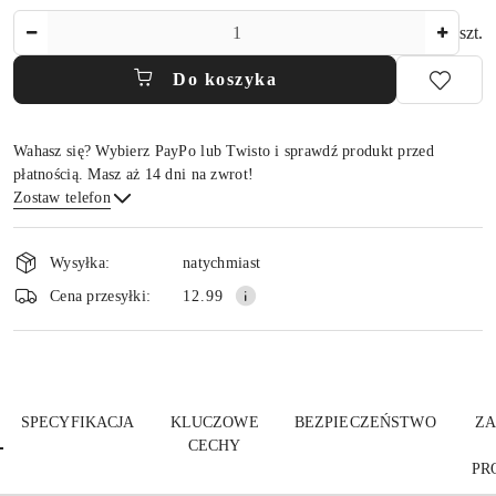
Ilość
szt.
Do koszyka
Wahasz się? Wybierz PayPo lub Twisto i sprawdź produkt przed
płatnością. Masz aż 14 dni na zwrot!
Zostaw telefon
Dostępność
i
Wysyłka:
natychmiast
dostawa
Wyślij
Cena przesyłki:
12.99
SPECYFIKACJA
KLUCZOWE
BEZPIECZEŃSTWO
ZA
CECHY
PR