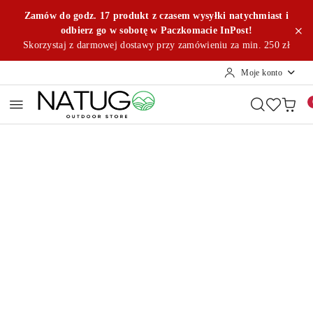
Przejdź do treści głównej
Przejdź do wyszukiwarki
Przejdź do moje konto
Przejdź do menu głównego
Przejdź do opisu produktu
Przejdź do stopki
Zamów do godz. 17 produkt z czasem wysyłki natychmiast i
odbierz go w sobotę w Paczkomacie InPost!
Skorzystaj z darmowej dostawy przy zamówieniu za min. 250 zł
Moje konto