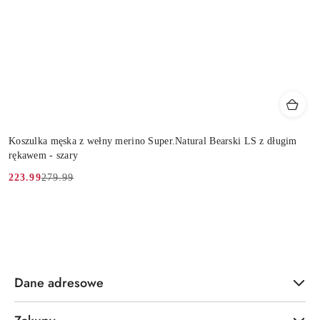
Koszulka męska z wełny merino Super.Natural Bearski LS z długim
rękawem - szary
279.99
223.99
Cena
Cena
promocyjna:
przed
promocją:
Dane adresowe