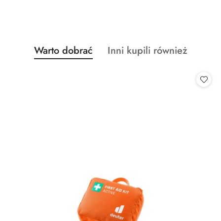
Produkty
Produkty
Warto dobrać
Inni kupili również
Pomiń karuzelę produktów
o
o
statusie:
statusie: