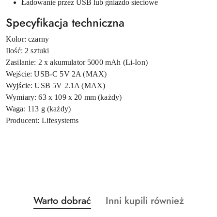
Ładowanie przez USB lub gniazdo sieciowe
Specyfikacja techniczna
Kolor: czarny
Ilość: 2 sztuki
Zasilanie: 2 x akumulator 5000 mAh (Li-Ion)
Wejście: USB-C 5V 2A (MAX)
Wyjście: USB 5V 2.1A (MAX)
Wymiary: 63 x 109 x 20 mm (każdy)
Waga: 113 g (każdy)
Producent: Lifesystems
Produkty
Produkty
Warto dobrać
Inni kupili również
Pomiń karuzelę produktów
o
o