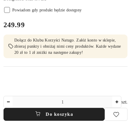
Powiadom gdy produkt będzie dostępny
cena:
249.99
Dołącz do Klubu Korzyści Natugo. Załóż konto w sklepie,
zbieraj punkty i obniżaj nimi ceny produktów. Każde wydane
20 zł to 1 zł zniżki na następne zakupy!
Ilość
szt.
Do koszyka