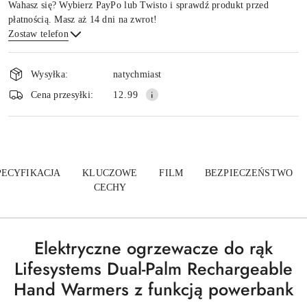
Wahasz się? Wybierz PayPo lub Twisto i sprawdź produkt przed
płatnością. Masz aż 14 dni na zwrot!
Zostaw telefon
Dostępność
i
Wysyłka:
natychmiast
dostawa
Wyślij
Cena przesyłki:
12.99
PECYFIKACJA
KLUCZOWE
FILM
BEZPIECZEŃSTWO
CECHY
Elektryczne ogrzewacze do rąk
Lifesystems Dual-Palm Rechargeable
Hand Warmers z funkcją powerbank