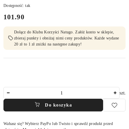
Dostępność:
tak
cena:
101.90
Dołącz do Klubu Korzyści Natugo. Załóż konto w sklepie,
zbieraj punkty i obniżaj nimi ceny produktów. Każde wydane
20 zł to 1 zł zniżki na następne zakupy!
Ilość
szt.
Do koszyka
Wahasz się? Wybierz PayPo lub Twisto i sprawdź produkt przed