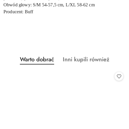
Obwód głowy: S/M 54-57,5 cm, L/XL 58-62 cm
Producent: Buff
Produkty
Produkty
Warto dobrać
Inni kupili również
Pomiń karuzelę produktów
o
o
statusie:
statusie: