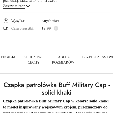
płatnością. Masz aż 14 dni na zwrot!
Zostaw telefon
Dostępność
i
Wysyłka:
natychmiast
dostawa
Wyślij
Cena przesyłki:
12.99
YFIKACJA
KLUCZOWE
TABELA
BEZPIECZEŃSTW
CECHY
ROZMIARÓW
Czapka patrolówka Buff Military Cap -
solid khaki
Czapka patrolówka Buff Military Cap w kolorze solid khaki
to model inspirowany wojskowym krojem, przeznaczony do