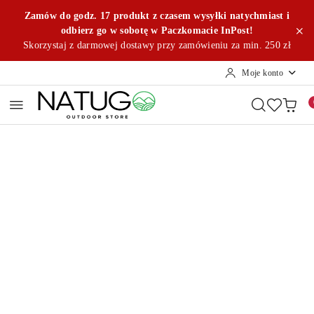
Przejdź do treści głównej
Przejdź do wyszukiwarki
Przejdź do moje konto
Przejdź do menu głównego
Przejdź do opisu produktu
Przejdź do stopki
Zamów do godz. 17 produkt z czasem wysyłki natychmiast i
odbierz go w sobotę w Paczkomacie InPost!
Skorzystaj z darmowej dostawy przy zamówieniu za min. 250 zł
Moje konto