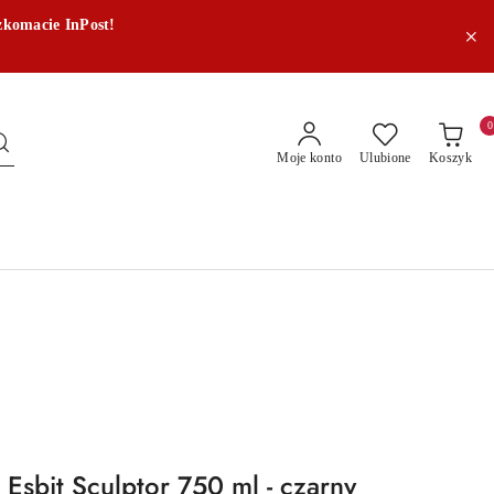
zkomacie InPost!
0
Moje konto
Ulubione
Koszyk
 Esbit Sculptor 750 ml - czarny