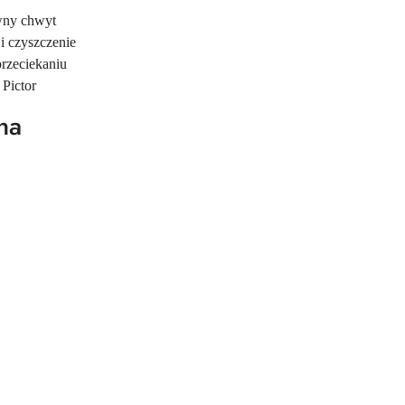
wny chwyt
i czyszczenie
przeciekaniu
 Pictor
na