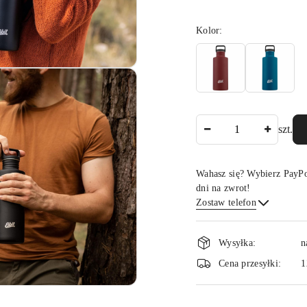
Wariant
Kolor:
Ilość
szt.
Wahasz się? Wybierz PayPo
dni na zwrot!
Zostaw telefon
Dostępność
Wysyłka:
n
i
Cena przesyłki:
1
dostawa