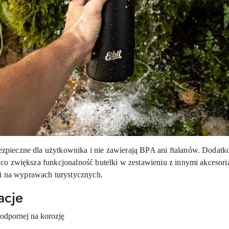
 bezpieczne dla użytkownika i nie zawierają BPA ani ftalanów. Dodat
r, co zwiększa funkcjonalność butelki w zestawieniu z innymi akcesori
 i na wyprawach turystycznych.
acje
 odpornej na korozję