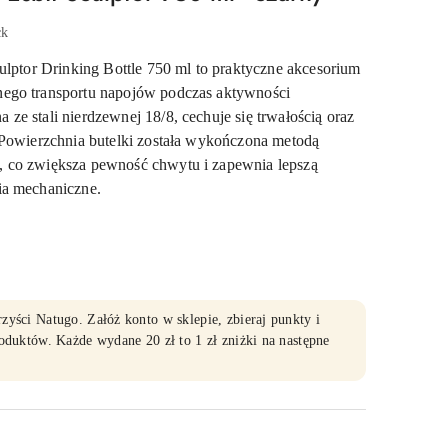
ck
ulptor Drinking Bottle 750 ml to praktyczne akcesorium
ego transportu napojów podczas aktywności
e stali nierdzewnej 18/8, cechuje się trwałością oraz
 Powierzchnia butelki została wykończona metodą
 co zwiększa pewność chwytu i zapewnia lepszą
ia mechaniczne.
yści Natugo. Załóż konto w sklepie, zbieraj punkty i
oduktów. Każde wydane 20 zł to 1 zł zniżki na następne