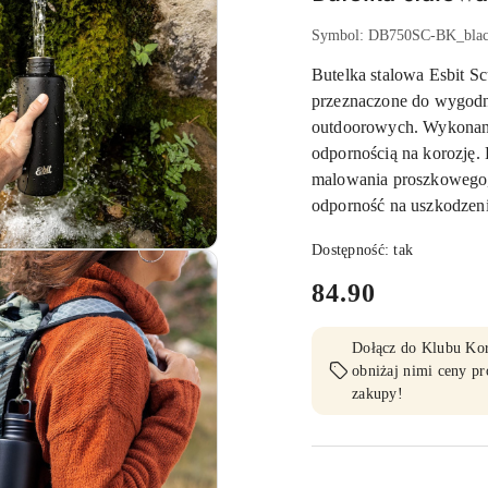
Symbol:
DB750SC-BK_bla
Butelka stalowa Esbit Sc
przeznaczone do wygodn
outdoorowych. Wykonana z
odpornością na korozję.
malowania proszkowego,
odporność na uszkodzen
Dostępność:
tak
cena:
84.90
Dołącz do Klubu Korz
obniżaj nimi ceny pr
zakupy!