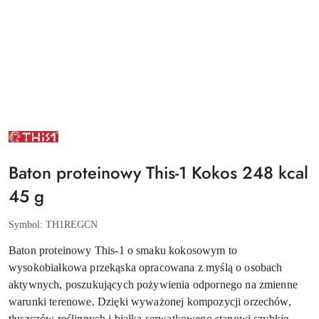
NAZWA
PRODUCENTA:
THIS
1
Baton proteinowy This-1 Kokos 248 kcal
45 g
Symbol:
TH1REGCN
Baton proteinowy This-1 o smaku kokosowym to
wysokobiałkowa przekąska opracowana z myślą o osobach
aktywnych, poszukujących pożywienia odpornego na zmienne
warunki terenowe. Dzięki wyważonej kompozycji orzechów,
tłuszczów roślinnych i białka serwatkowego stanowi szybkie