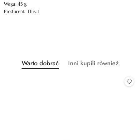
Waga: 45 g
Producent: This-1
Produkty
Produkty
Warto dobrać
Inni kupili również
Pomiń karuzelę produktów
o
o
statusie:
statusie: