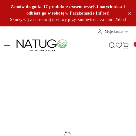
Przejdź do treści głównej
Przejdź do wyszukiwarki
Przejdź do moje konto
Przejdź do menu głównego
Przejdź do opisu produktu
Przejdź do stopki
Zamów do godz. 17 produkt z czasem wysyłki natychmiast i
odbierz go w sobotę w Paczkomacie InPost!
Skorzystaj z darmowej dostawy przy zamówieniu za min. 250 zł
Moje konto